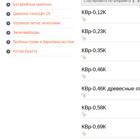
Сортировать по алфавиту
Батарейные циклоны
КВр-0,12К
Циклоны типа ЦН-15
Чугунное литье, колосники
КВр-0,23К
Экономайзеры
Трубные пучки и барабаны котлов
КВр-0,35К
Котлы Братск
КВр-0,46К
КВр-0,46К древесные о
КВр-0,58К
КВр-0,69К