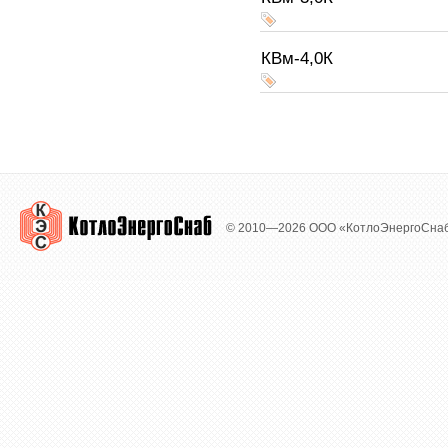
КВм-4,0К
© 2010—2026 ООО «КотлоЭнергоСна